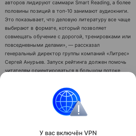
авторов лидируют саммари Smart Reading, а более
половины позиций в топ-10 занимают аудиокниги.
Это показывает, что деловую литературу все чаще
выбирают в формате, который позволяет
совмещать обучение с дорогой, тренировками или
повседневными делами», — рассказал
генеральный директор группы компаний «Литрес»
Сергей Анурьев. Запуск рейтинга должен помочь
читателям ориентироваться в большом потоке
деловых и мотивационных изданий.
➤ Подписывайтесь на телеграм-канал «РБК
Трендов» — будьте в курсе последних тенденций в
науке, бизнесе, обществе и технологиях.
Поделиться
У вас включ
ён
V
P
N