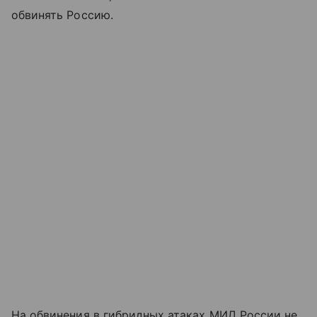
обвинять Россию.
На обвинения в гибридных атаках МИД России не