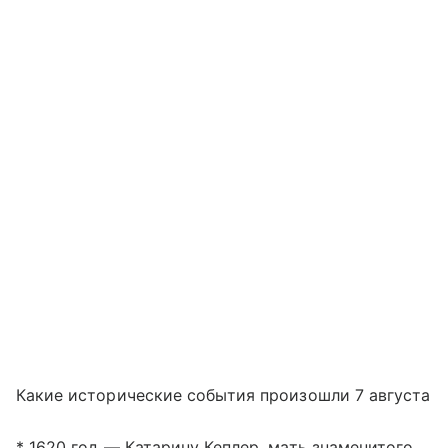
Какие исторические события произошли 7 августа
* 1620 год — Катарину Кеплер, мать знаменитого