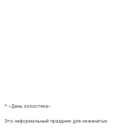
* ~День холостяка~
Это неформальный праздник для неженатых