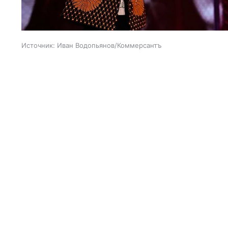
Источник:
Иван Водопьянов/Коммерсантъ