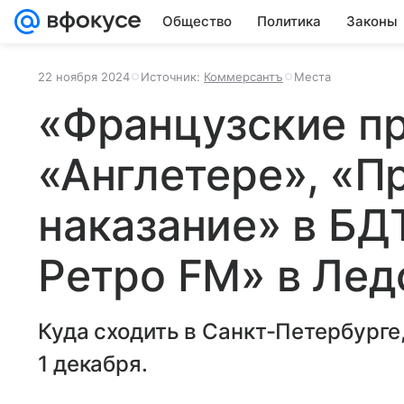
Общество
Политика
Законы
22 ноября 2024
Источник:
Коммерсантъ
Места
«Французские п
«Англетере», «П
наказание» в БД
Ретро FM» в Ле
Куда сходить в Санкт-Петербурге,
1 декабря.