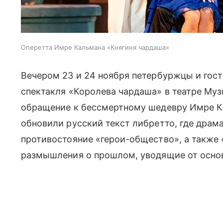
Оперетта Имре Кальмана «Княгиня чардаша»
Вечером 23 и 24 ноября петербуржцы и гост
спектакля «Королева чардаша» в театре Му
обращение к бессмертному шедевру Имре К
обновили русский текст либретто, где драм
противостояние «герои-общество», а также
размышления о прошлом, уводящие от основ