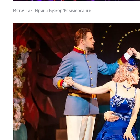
Источник:
Ирина Бужор/Коммерсантъ