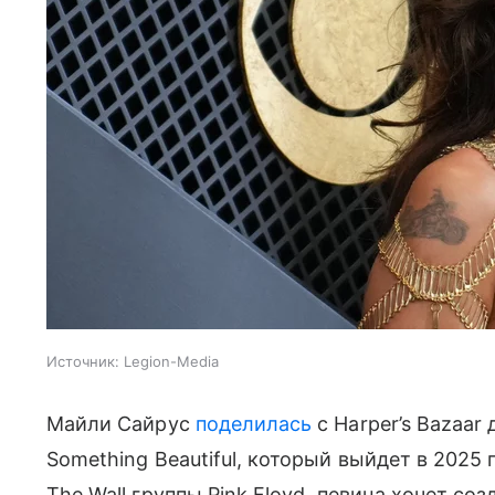
Источник:
Legion-Media
Майли Сайрус
поделилась
с Harper’s Bazaa
Something Beautiful, который выйдет в 2025
The Wall группы Pink Floyd, певица хочет со