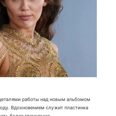
r деталями работы над новым альбомом
 году. Вдохновением служит пластинка
здать более гламурную