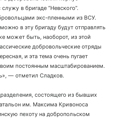
служу в бригаде “Невского”.
обровольцами экс-пленными из ВСУ.
зможно в эту бригаду будут отправлять
же может быть, наоборот, из этой
лассические добровольческие отряды
ресная, и эта тема очень пугает
 своим постоянным масштабированием.
ть», — отметил Сладков.
дразделения, состоящего из бывших
Батальон им. Максима Кривоноса
инскую пехоту на добропольском