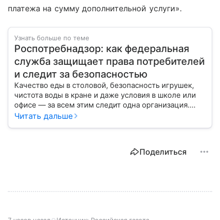
платежа на сумму дополнительной услуги».
Узнать больше по теме
Роспотребнадзор: как федеральная
служба защищает права потребителей
и следит за безопасностью
Качество еды в столовой, безопасность игрушек,
чистота воды в кране и даже условия в школе или
офисе — за всем этим следит одна организация.
Роспотребнадзор — федеральная служба, которая
Читать дальше
защищает права потребителей и следит за
санитарной безопасностью. В статье расскажем, как
устроена эта служба, чем она занимается и почему
Поделиться
её работа важна для каждого жителя России.
7 часов назад
Источник:
Российская газета