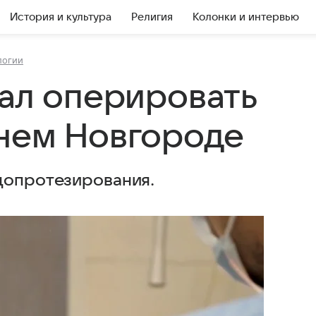
История и культура
Религия
Колонки и интервью
логии
чал оперировать
нем Новгороде
допротезирования.