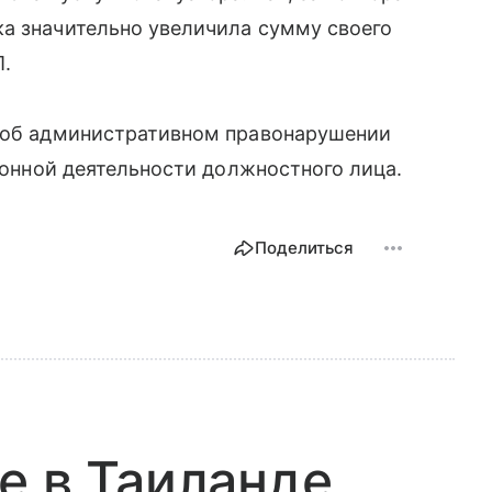
ка значительно увеличила сумму своего
П.
л об административном правонарушении
аконной деятельности должностного лица.
Поделиться
е в Таиланде