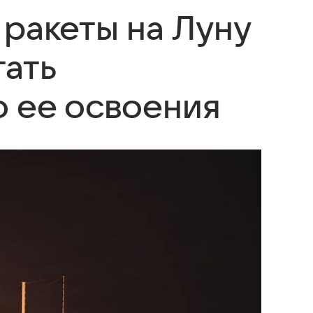
 ракеты на Луну
тать
о ее освоения