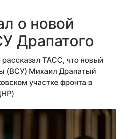
ал о новой
СУ Драпатого
 рассказал ТАСС, что новый
ы (ВСУ) Михаил Драпатый
овском участке фронта в
ДНР)