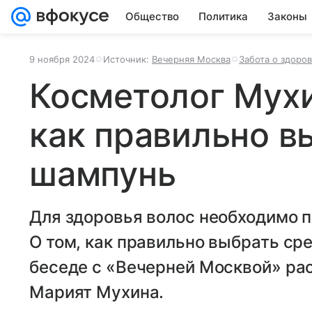
Общество
Политика
Законы
9 ноября 2024
Источник:
Вечерняя Москва
Забота о здоро
Косметолог Мухи
как правильно в
шампунь
Для здоровья волос необходимо 
О том, как правильно выбрать сре
беседе с «Вечерней Москвой» ра
Марият Мухина.