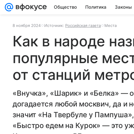
Общество
Политика
Законы
8 ноября 2024
Источник:
Российская газета
Места
Как в народе на
популярные мес
от станций метр
«Внучка», «Шарик» и «Белка» — о 
догадается любой москвич, да и н
значит «На Твербуле у Пампуша»
«Быстро едем на Курок» — это уж