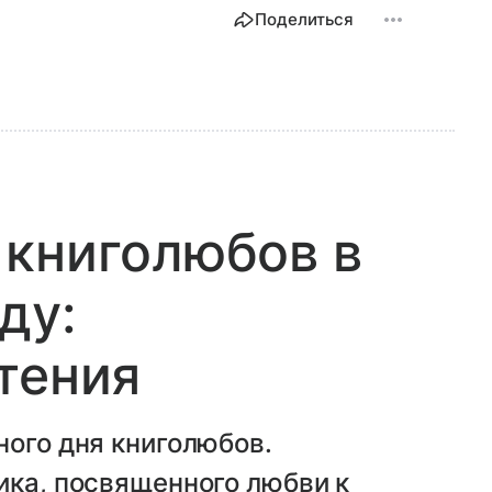
Поделиться
 книголюбов в
ду:
тения
ного дня книголюбов.
ика, посвященного любви к