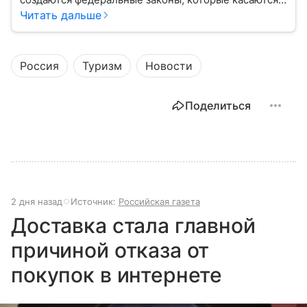
жизни каждого гражданина: от образования и
Читать дальше
медицины до налогов и внешней политики. В статье
разберем, как устроена Дума.
Россия
Туризм
Новости
Поделиться
2 дня назад
Источник:
Российская газета
Доставка стала главной
причиной отказа от
покупок в интернете