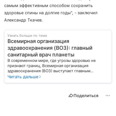
самым эффективным способом сохранить
здоровье спины на долгие годы", - заключил
Александр Ткачев.
Узнать больше по теме
Всемирная организация
здравоохранения (ВОЗ): главный
санитарный врач планеты
В современном мире, где угрозы здоровью не
признают границ, Всемирная организация
здравоохранения (ВОЗ) выступает главным
координатором глобального здравоохранения. Эта
Читать дальше
организация не просто борется с эпидемиями, а
провозглашает здоровье фундаментальным правом
человека, работая над его реализацией для
Поделиться
миллиардов людей. Как устроен этот «командный
центр», с какими вызовами он сталкивается в 2026
году и почему его деятельность часто критикуют —
узнайте в нашей статье.