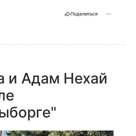
Поделиться
а и Адам Нехай
ле
ыборге"