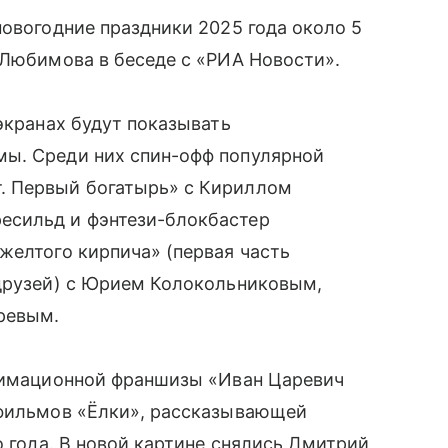
новогодние праздники 2025 года около 5
 Любимова в беседе с «РИА Новости».
экранах будут показывать
ы. Среди них спин-офф популярной
. Первый богатырь» с Кириллом
есильд и фэнтези-блокбастер
желтого кирпича» (первая часть
 друзей) с Юрием Колокольниковым,
ревым.
анимационной франшизы «Иван Царевич
 фильмов «Ёлки», рассказывающей
о года. В новой картине снялись Дмитрий