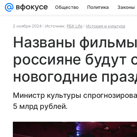
Общество
Политика
Законы
2 ноября 2024
Источник:
РБК Life
История и культура
Названы фильмы
россияне будут 
новогодние праз
Министр культуры спрогнозирова
5 млрд рублей.