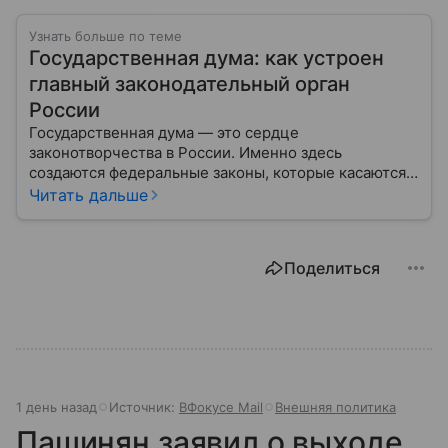
Узнать больше по теме
Государственная дума: как устроен
главный законодательный орган
России
Государственная дума — это сердце
законотворчества в России. Именно здесь
создаются федеральные законы, которые касаются
жизни каждого гражданина: от образования и
Читать дальше
медицины до налогов и внешней политики. В статье
разберем, как устроена Дума.
Поделиться
1 день назад
Источник:
ВФокусе Mail
Внешняя политика
Пашинян заявил о выходе