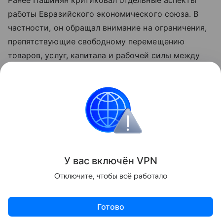
Ранее Пашинян критиковал отдельные аспекты
работы Евразийского экономического союза. В
частности, он обращал внимание на ограничения,
препятствующие свободному перемещению
товаров, услуг, капитала и рабочей силы между
странами объединения. По мнению премьера,
такие меры снижают предсказуемость условий
для бизнеса и эффективность интеграции.
Азербайджан
Армения
Внешняя политика
Поделиться
У вас включ
ён
V
P
N
Отключите, чтобы всё работало
Готово