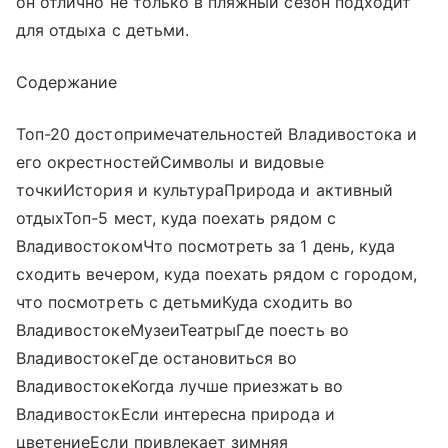
он отлично не только в пляжный сезон подходит
для отдыха с детьми.
Содержание
Топ-20 достопримечательностей Владивостока и
его окрестностейСимволы и видовые
точкиИстория и культураПрирода и активный
отдыхТоп-5 мест, куда поехать рядом с
ВладивостокомЧто посмотреть за 1 день, куда
сходить вечером, куда поехать рядом с городом,
что посмотреть с детьмиКуда сходить во
ВладивостокеМузеиТеатрыГде поесть во
ВладивостокеГде остановиться во
ВладивостокеКогда лучше приезжать во
ВладивостокЕсли интересна природа и
цветениеЕсли привлекает зимняя