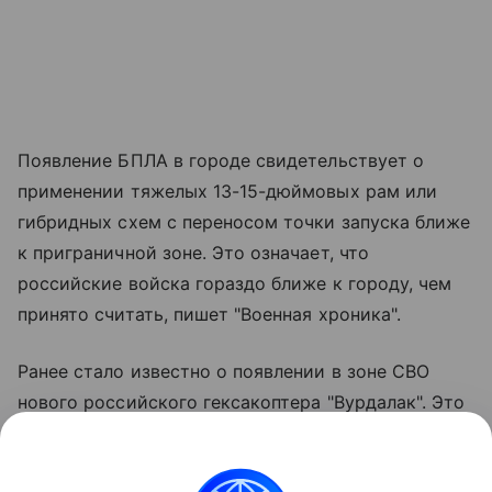
Появление БПЛА в городе свидетельствует о
применении тяжелых 13-15-дюймовых рам или
гибридных схем с переносом точки запуска ближе
к приграничной зоне. Это означает, что
российские войска гораздо ближе к городу, чем
принято считать, пишет "Военная хроника".
Ранее стало известно о появлении в зоне СВО
нового российского гексакоптера "Вурдалак". Это
военная модификация гражданского грузового
дрона, при ее создании упор делался на качества: