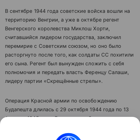
В сентябре 1944 года советские войска вошли на
территорию Венгрии, а уже в октябре регент
Венгерского королевства Миклош Хорти,
считавшийся лидером государства, заключил
перемирие с Советским союзом, но оно было
расторгнуто после того, как солдаты СС похитили
его сына. Регент был вынужден сложить с себя
полномочия и передать власть Ференцу Салаши,
лидеру партии «Скрещённые стрелы».
Операция Красной армии по освобождению
Будапешта длилась с 29 октября 1944 года по 13
февраля 1945 года. В результате была уничтожена
188-тысячная группировка врага, выведена из
войны Венгрия.