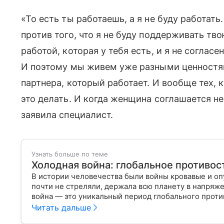
«То есть ты работаешь, а я не буду работать
против того, что я не буду поддерживать тво
работой, которая у тебя есть, и я не согласе
И поэтому мы живем уже разными ценностям
партнера, который работает. И вообще тех, 
это делать. И когда женщина соглашается не
заявила специалист.
Узнать больше по теме
Холодная война: глобальное противос
В истории человечества были войны кровавые и оп
почти не стреляли, держала всю планету в напряж
война — это уникальный период глобального проти
и винтовки, а идеология, пропаганда и ядерный ар
Читать дальше
и США, и двух непримиримых систем — социалисти