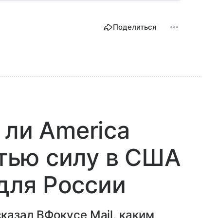
 XX века, как она начиналась, развивалась и
итику.
Поделиться
 ли America
етью силу в США
 для России
казал ВФокусе Mail, каким