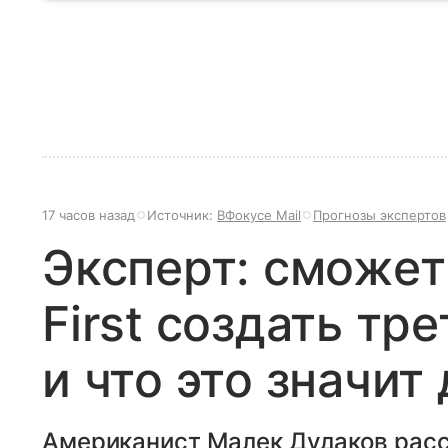
почему Холодная война стала центральным событием
почему ее итоги до сих пор влияют на мировую пол
17 часов назад
Источник:
ВФокусе Mail
Прогнозы экспертов
Эксперт: сможет
First создать тр
и что это значит
Американист Малек Дудаков расс