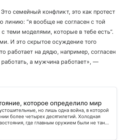
. Это семейный конфликт, это как протест
ю линию: “я вообще не согласен с той
н с теми моделями, которые в тебе есть”.
и. И это скрытое осуждение того
кто работает на дядю, например, согласен
 работать, а мужчина работает», —
тояние, которое определило мир
устошительные, но лишь одна война, в которой
ении более четырех десятилетий. Холодная
востояния, где главным оружием были не танки
сенал. Это была битва двух сверхдержав, СССР
ческой и капиталистической. Расскажем,