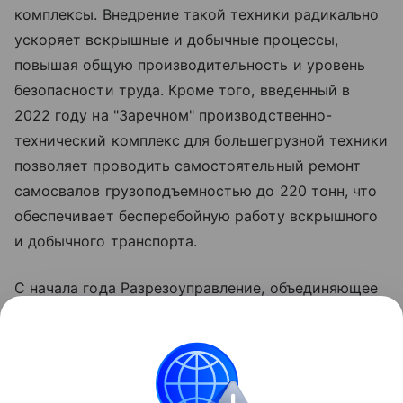
комплексы. Внедрение такой техники радикально
ускоряет вскрышные и добычные процессы,
повышая общую производительность и уровень
безопасности труда. Кроме того, введенный в
2022 году на "Заречном" производственно-
технический комплекс для большегрузной техники
позволяет проводить самостоятельный ремонт
самосвалов грузоподъемностью до 220 тонн, что
обеспечивает бесперебойную работу вскрышного
и добычного транспорта.
С начала года Разрезоуправление, объединяющее
разрезы "Заречный" и "Заречный-Северный",
демонстрирует опережение плановых
показателей. По итогам семи месяцев
фактическая добыча угля достигла 2,9 миллиона