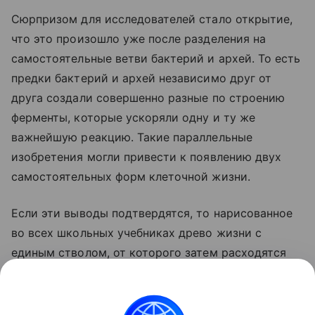
Сюрпризом для исследователей стало открытие,
что это произошло уже после разделения на
самостоятельные ветви бактерий и архей. То есть
предки бактерий и архей независимо друг от
друга создали совершенно разные по строению
ферменты, которые ускоряли одну и ту же
важнейшую реакцию. Такие параллельные
изобретения могли привести к появлению двух
самостоятельных форм клеточной жизни.
Если эти выводы подтвердятся, то нарисованное
во всех школьных учебниках древо жизни с
единым стволом, от которого затем расходятся
все остальные организмы, придется рисовать
заново. У нового древа будет два равноправных
ствола. Они начали расходиться еще до того, как