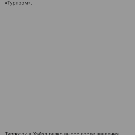
«Турпром».
Турпоток в Хэйхэ резко вырос после введения