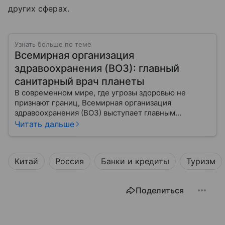
других сферах.
Узнать больше по теме
Всемирная организация
здравоохранения (ВОЗ): главный
санитарный врач планеты
В современном мире, где угрозы здоровью не
признают границ, Всемирная организация
здравоохранения (ВОЗ) выступает главным
координатором глобального здравоохранения. Эта
Читать дальше
организация не просто борется с эпидемиями, а
провозглашает здоровье фундаментальным правом
человека, работая над его реализацией для
Китай
Россия
Банки и кредиты
Туризм
миллиардов людей. Как устроен этот «командный
центр», с какими вызовами он сталкивается в 2026
году и почему его деятельность часто критикуют —
Поделиться
узнайте в нашей статье.