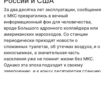
России и США
За два десятка лет эксплуатации, сообщения
с МКС превратились в вечный
информационный фон для человечества,
вроде Большого адронного коллайдера или
американских марсоходов. Со станции
периодически приходят новости о
сломанных туалетах, об утечках воздуха, и о
киносъемках, а значительная часть
населения уже не помнит жизни без МКС.
Однако эта эпоха подходит к своему
завершению, и к концу десятилетия станцию
точно затопят. О том, как это будет и о том,
Выберите комментарий
Выберите комментарий
Выберите комментарий
почему для этого придется сотрудничать
России и США - в материале "Газеты.Ru".
Информация полезная и актуальная
Информация полезная и актуальная
Информация полезная и актуальная
Заголовок вводит в заблуждение
Заголовок вводит в заблуждение
Заголовок вводит в заблуждение