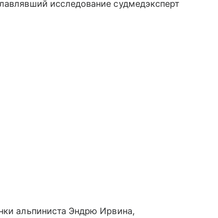
главлявший исследование судмедэксперт
нки альпиниста Эндрю Ирвина,