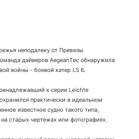
ережья неподалеку от Превезы
 команда дайверов AegeanTec обнаружила
ой войны - боевой катер LS 6.
ринадлежавший к серии Leichte
 сохранился практически в идеальном
енное известное судно такого типа,
 на старых чертежах или фотографиях.