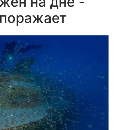
жен на дне -
 поражает