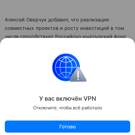
Алексей Оверчук добавил, что реализации
совместных проектов и росту инвестиций в том
числе способствует Российско-кыргызский фонд
развития, как один из ключевых институтов
укрепления двусторонних связей.
"Реализовано около четырех тысяч проектов во
всех регионах республики", - отметил он.
Поделиться
У вас включ
ён
V
P
N
Отключите, чтобы всё работало
Готово