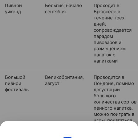
Пивной
Бельгия, начало
Проходит в
уикенд
сентября
Брюсселе в
течение трех
дней,
сопровождается
парадом
пивоваров и
размещением
палаток с
напитками
Большой
Великобритания,
Проводится в
пивной
август
Лондоне, помимо
фестиваль
дегустации
большого
количества сортов
пенного напитка,
можно поиграть в
игры, покататься
на аттракционах,
послушать живую