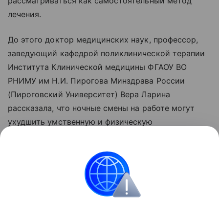
рассматриваться как самостоятельный метод
лечения.
До этого доктор медицинских наук, профессор,
заведующий кафедрой поликлинической терапии
Института Клинической медицины ФГАОУ ВО
РНИМУ им Н.И. Пирогова Минздрава России
(Пироговский Университет) Вера Ларина
рассказала, что ночные смены на работе могут
ухудшить умственную и физическую
работоспособность, привести к развитию
усталости, когнитивных изменений, а также со
временем повысить риск развития многих
хронических заболеваний, в первую очередь,
сердечно-сосудистых.