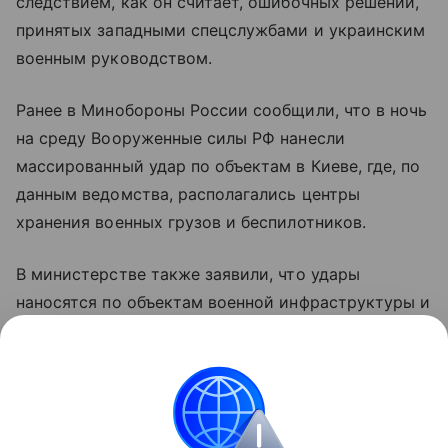
следствием, как он считает, ошибочных решений,
принятых западными спецслужбами и украинским
военным руководством.
Ранее в Минобороны России сообщили, что в ночь
на среду Вооруженные силы РФ нанесли
массированный удар по объектам в Киеве, где, по
данным ведомства, располагались центры
хранения военных грузов и беспилотников.
В министерстве также заявили, что удары
наносятся по объектам военной инфраструктуры и
предприятиям оборонно-промышленного
комплекса Украины с применением высокоточного
оружия и беспилотных летательных аппаратов.