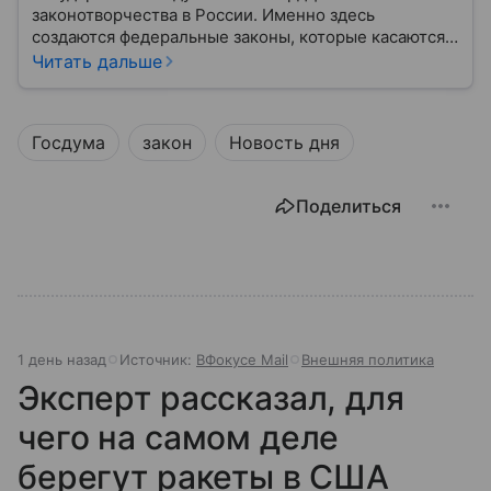
законотворчества в России. Именно здесь
создаются федеральные законы, которые касаются
жизни каждого гражданина: от образования и
Читать дальше
медицины до налогов и внешней политики. В статье
разберем, как устроена Дума.
Госдума
закон
Новость дня
Поделиться
1 день назад
Источник:
ВФокусе Mail
Внешняя политика
Эксперт рассказал, для
чего на самом деле
берегут ракеты в США