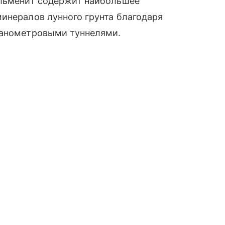
ильменит содержит наибольшее
инералов лунного грунта благодаря
нанометровыми туннелями.