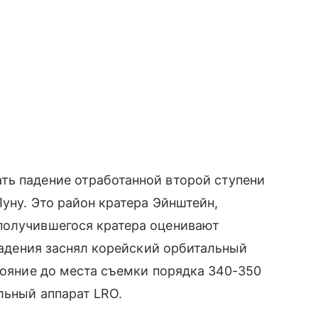
ть падение отработанной второй ступени
уну. Это район кратера Эйнштейн,
получившегося кратера оценивают
 падения заснял корейский орбитальный
стояние до места съемки порядка 340-350
льный аппарат LRO.