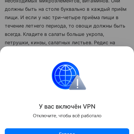
необходимых микроэлементов, витаминов. Они
должны быть на столе буквально в каждый приём
пищи. И если у нас три–четыре приёма пищи в
течение летнего периода, то овощи должны быть
всегда. Кладите в салаты больше укропа,
петрушки, кинзы, салатных листьев. Редис на
сегодняшний день содержит сильнейшие
антиоксиданты и полифенол», — подчеркнула
Мойсенко.
медицина
Здоровье
Новости
Поделиться
У вас включ
ён
V
P
N
Отключите, чтобы всё работало