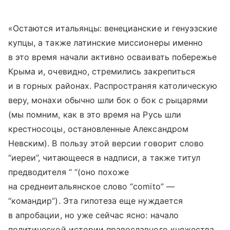
«Остаются итальянцы: венецианские и генуэзские
купцы, а также латинские миссионеры именно
в это время начали активно осваивать побережье
Крыма и, очевидно, стремились закрепиться
и в горных районах. Распространяя католическую
веру, монахи обычно шли бок о бок с рыцарями
(мы помним, как в это время на Русь шли
крестносоцы, остановленные Александром
Невским). В пользу этой версии говорит слово
“иереи”, читающееся в надписи, а также титул
предводителя “ “(оно похоже
на среднеитальянское слово “comito” —
“командир”). Эта гипотеза еще нуждается
в апробации, но уже сейчас ясно: начало
политической истории православного княжества