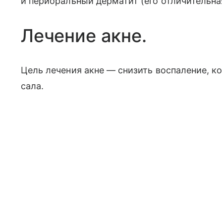
и периоральный дерматит (его отличительна
Лечение акне.
Цель лечения акне — снизить воспаление, к
сала.