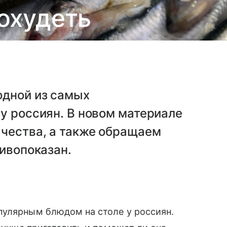
охудеть
одной из самых
у россиян. В новом материале
ачества, а также обращаем
тивопоказан.
пулярным блюдом на столе у россиян.