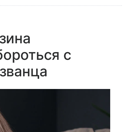
зина
бороться с
званца