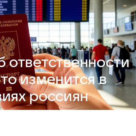
б ответственности
что изменится в
иях россиян