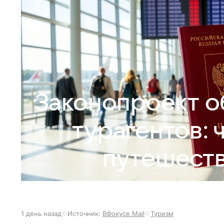
Законопроект о
турагентов: 
путешеств
1 день назад
Источник:
ВФокусе Mail
Туризм