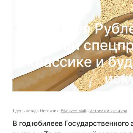
От Андрея Рублё
большой спецпр
о классике и бу
иск
1 день назад
Источник:
ВФокусе Mail
История и культура
В год юбилеев Государственного