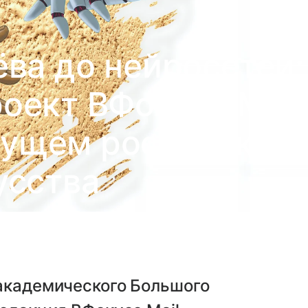
ва до нейросетей:
оект ВФокусе Mail
дущем российского
усства
 академического Большого