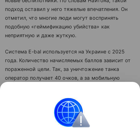
новые беспилотники. По словам Найтона, такой
подход оставил у него тяжелые впечатления. Он
отметил, что многие люди могут воспринять
подобную «геймификацию убийства» как
неприятную и даже жуткую.
Система E-bal используется на Украине с 2025
года. Количество начисляемых баллов зависит от
пораженной цели. Так, за уничтожение танка
оператор получает 40 очков, а за мобильную
ракетную установку — 50. Накопленные баллы
можно использовать для получения вооружения
через платформу Brave1 Market.
Великобритания
Украина
Внешняя политика