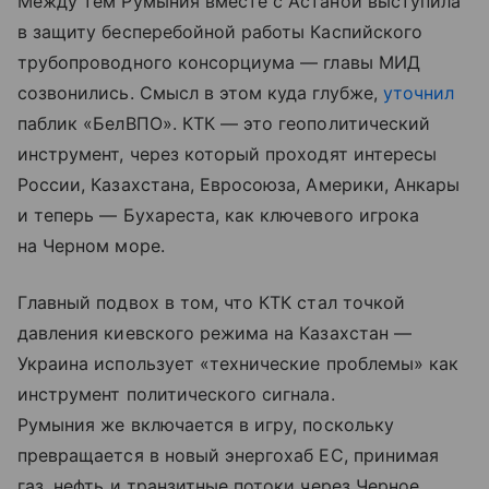
Между тем Румыния вместе с Астаной выступила
в защиту бесперебойной работы Каспийского
трубопроводного консорциума — главы МИД
созвонились. Смысл в этом куда глубже,
уточнил
паблик «БелВПО». КТК — это геополитический
инструмент, через который проходят интересы
России, Казахстана, Евросоюза, Америки, Анкары
и теперь — Бухареста, как ключевого игрока
на Черном море.
Главный подвох в том, что КТК стал точкой
давления киевского режима на Казахстан —
Украина использует «технические проблемы» как
инструмент политического сигнала.
Румыния же включается в игру, поскольку
превращается в новый энергохаб ЕС, принимая
газ, нефть и транзитные потоки через Черное