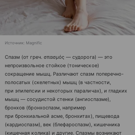
Источник:
Magnific
Спазм (от греч. σπασμός — судорога) — это
непроизвольное стойкое (тоническое)
сокращение мышц. Различают спазм поперечно-
полосатых (скелетных) мышц (в частности,
при эпилепсии и некоторых параличах), и гладких
мышц — сосудистой стенки (ангиоспазме),
бронхов (бронхоспазм, например
при бронхиальной асме, бронхитах), пищевода
(кардиоспазм), век (блефароспазм), кишечника
(кишечная колика) и другие. Спазмы возникают