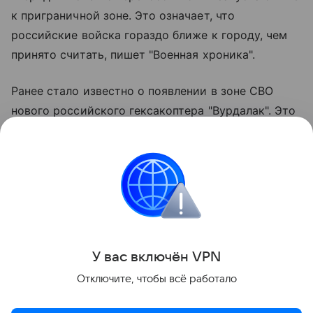
к приграничной зоне. Это означает, что
российские войска гораздо ближе к городу, чем
принято считать, пишет "Военная хроника".
Ранее стало известно о появлении в зоне СВО
нового российского гексакоптера "Вурдалак". Это
военная модификация гражданского грузового
дрона, при ее создании упор делался на качества:
более других нужные на передовой: простоту,
живучесть, модульную конструкцию и
возможность автономной работы.
Поделиться
У вас включ
ён
V
P
N
Отключите, чтобы всё работало