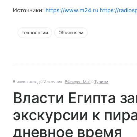
Источники:
https://www.m24.ru
https://radios
технологии
Объясняем
5 часов назад
Источник:
ВФокусе Mail
Туризм
Власти Египта з
экскурсии к пир
дневное время