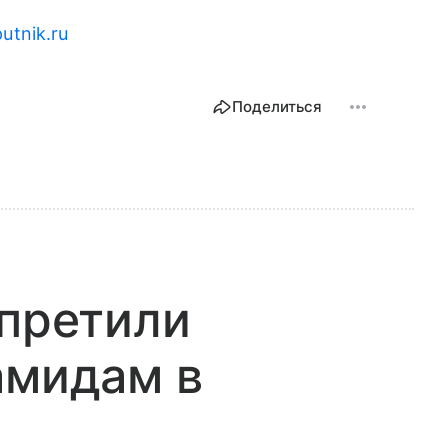
putnik.ru
Поделиться
апретили
амидам в