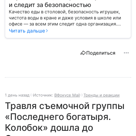
и следит за безопасностью
Качество еды в столовой, безопасность игрушек,
чистота воды в кране и даже условия в школе или
офисе — за всем этим следит одна организация.
Роспотребнадзор — федеральная служба, которая
Читать дальше
защищает права потребителей и следит за
санитарной безопасностью. В статье расскажем, как
устроена эта служба, чем она занимается и почему
Поделиться
её работа важна для каждого жителя России.
1 день назад
Источник:
ВФокусе Mail
Тренды и реакции
Травля съемочной группы
«Последнего богатыря.
Колобок» дошла до