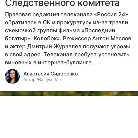
Следственного комитета
Правовая редакция телеканала «Россия 24»
обратилась в СК и прокуратуру из-за травли
съемочной группы фильма «Последний
богатырь. Колобок». Режиссер Антон Маслов
и актер Дмитрий Журавлев получают угрозы
в свой адрес. Телеканал требует установить
виновных в интернет-буллинге.
Анастасия Сидоренко
Автор ВФокусе Mail
Выберите комментарий
Выберите комментарий
Выберите комментарий
Информация полезная и актуальная
Информация полезная и актуальная
Информация полезная и актуальная
Заголовок вводит в заблуждение
Заголовок вводит в заблуждение
Заголовок вводит в заблуждение