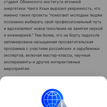
студент Обнинского института атомной
энергетики Чанто Кхын выразил уверенность, что
именно такие проекты "помогают молодым людям
осознанно выбирать свой профессиональный путь
и вдохновляют новое поколение на занятия наукой
и инженерией." Тем более, что на борту ледокола
запланирована насыщенная просветительская
программа с участием российских и зарубежных
экспертов, включая мастер-классы, научные
эксперименты и другие интерактивные
мероприятия.
В госкорпорации напомнили, что в этом году
"Ледокол знаний" проводится уже в седьмой раз.
За время существования проекта более четырех
сотен ребят из разных уголков мира уже побывали