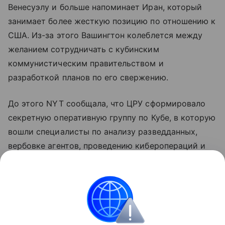
Венесуэлу и больше напоминает Иран, который
занимает более жесткую позицию по отношению к
США. Из-за этого Вашингтон колеблется между
желанием сотрудничать с кубинским
коммунистическим правительством и
разработкой планов по его свержению.
До этого NYT сообщала, что ЦРУ сформировало
секретную оперативную группу по Кубе, в которую
вошли специалисты по анализу разведданных,
вербовке агентов, проведению киберопераций и
тайных операций. Группа попытается добиться
раскола в политической элите Кубы и
способствовать приходу к власти политиков,
готовых учитывать требования американского
лидера.