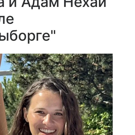
а и Адам Нехай
ле
ыборге"