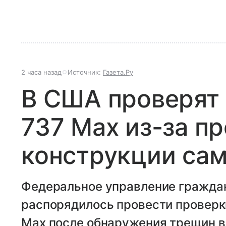
2 часа назад
Источник:
Газета.Ру
В США проверят 
737 Max из-за п
конструкции са
Федеральное управление гражда
распорядилось провести проверки
Max после обнаружения трещин в