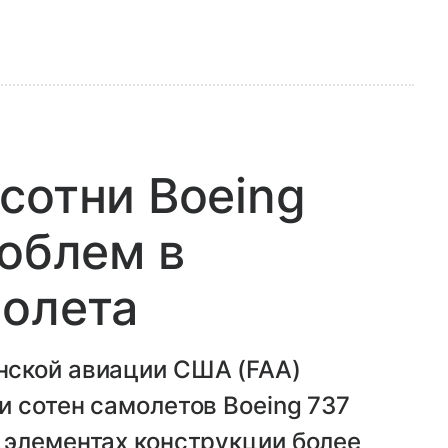
сотни Boeing
роблем в
молета
нской авиации США (FAA)
 сотен самолетов Boeing 737
 элементах конструкции более