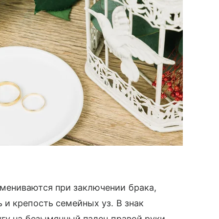
мениваются при заключении брака,
и крепость семейных уз. В знак
гу на безымянный палец правой руки.