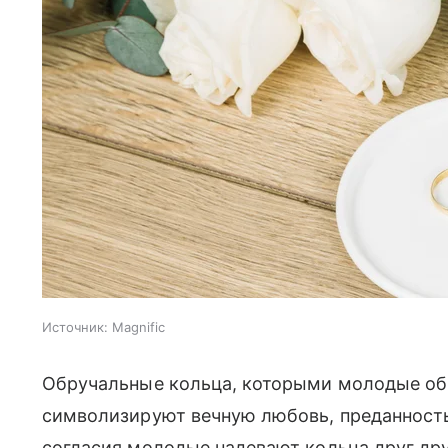
Источник:
Magnific
Обручальные кольца, которыми молодые об
символизируют вечную любовь, преданность 
согласия молодые надевают кольца друг дру