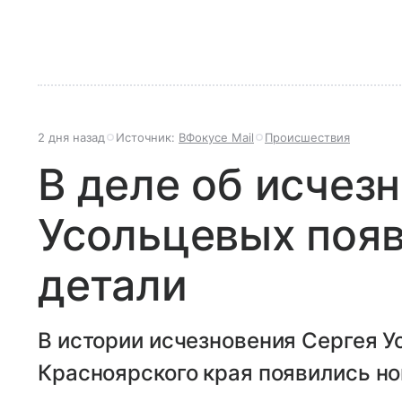
2 дня назад
Источник:
ВФокусе Mail
Происшествия
В деле об исчез
Усольцевых поя
детали
В истории исчезновения Сергея Ус
Красноярского края появились но