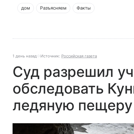
дом
Разъясняем
Факты
1 день назад
Источник:
Российская газета
Суд разрешил у
обследовать Ку
ледяную пещеру