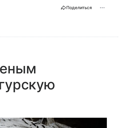
Поделиться
ченым
нгурскую