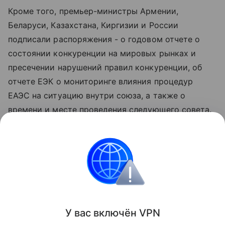
Кроме того, премьер-министры Армении,
Беларуси, Казахстана, Киргизии и России
подписали распоряжения - о годовом отчете о
состоянии конкуренции на мировых рынках и
пресечении нарушений правил конкуренции, об
отчете ЕЭК о мониторинге влияния процедур
ЕАЭС на ситуацию внутри союза, а также о
времени и месте проведения следующего совета.
Как анонсировал глава российского
правительства Михаил Мишустин, оно
запланировано на 1-2 октября и должно пройти в
Минске.
Поделиться
У вас включ
ён
V
P
N