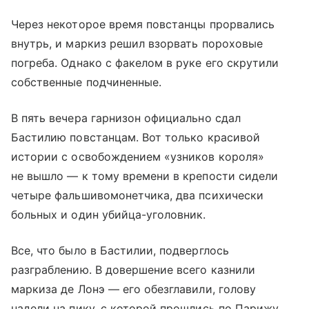
Через некоторое время повстанцы прорвались
внутрь, и маркиз решил взорвать пороховые
погреба. Однако с факелом в руке его скрутили
собственные подчиненные.
В пять вечера гарнизон официально сдал
Бастилию повстанцам. Вот только красивой
истории с освобождением «узников короля»
не вышло — к тому времени в крепости сидели
четыре фальшивомонетчика, два психически
больных и один убийца-уголовник.
Все, что было в Бастилии, подверглось
разграблению. В довершение всего казнили
маркиза де Лонэ — его обезглавили, голову
надели на пику, с которой прошлись по Парижу,