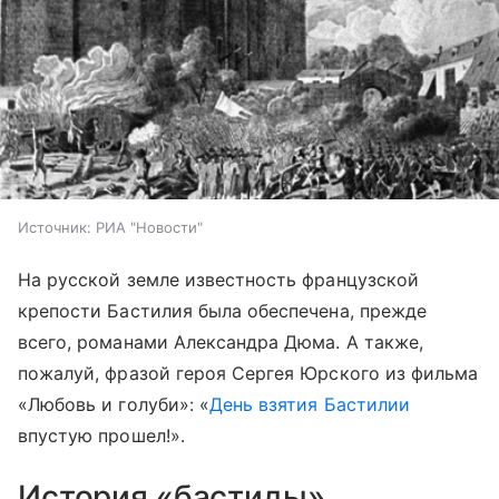
Источник:
РИА "Новости"
На русской земле известность французской
крепости Бастилия была обеспечена, прежде
всего, романами Александра Дюма. А также,
пожалуй, фразой героя Сергея Юрского из фильма
«Любовь и голуби»: «
День взятия Бастилии
впустую прошел!».
История «бастиды»