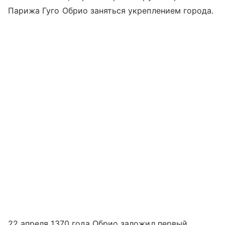
Парижа Гуго Обрио заняться укреплением города.
22 апреля 1370 года Обрио заложил первый