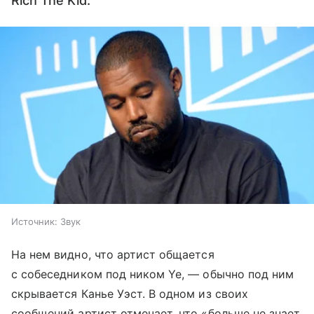
Rich The Kid.
Источник:
Звук
На нем видно, что артист общается
с собеседником под ником Ye, — обычно под ним
скрывается Канье Уэст. В одном из своих
сообщений артист отмечает, что «больше не знает,